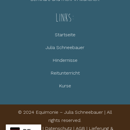
Links:
Startseite
Julia Schneebauer
Hindernisse
Reitunterricht
Kurse
© 2024 Equimonie – Julia Schneebauer | All
rights reserved.
Impressum
|
Datenschutz
|
AGB
|
Lieferung &