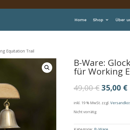
Home
Shop
Über u
g Equitation Trail
B-Ware: Gloc
für Working E
Ursprün
49,00
€
35,00
€
Preis
war:
i
inkl. 19 % MwSt.
zzgl.
Versandko
49,00 €
Nicht vorrätig
Kategorie:
B-Ware