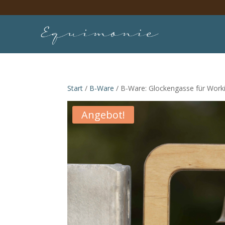
Start
/
B-Ware
/ B-Ware: Glockengasse für Workin
Angebot!