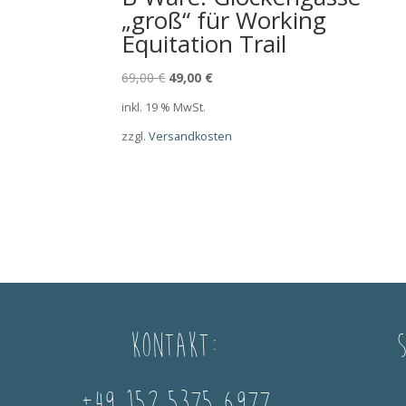
„groß“ für Working
Equitation Trail
Ursprünglicher
Aktueller
69,00
€
49,00
€
Preis
Preis
inkl. 19 % MwSt.
war:
ist:
zzgl.
Versandkosten
69,00 €
49,00 €.
Kontakt: