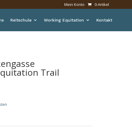
Mein Konto
0-Artikel
ns
Reitschule
Working Equitation
Kontakt
kengasse
quitation Trail
glicher
Aktueller
Preis
st:
sten
35,00 €.