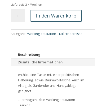
Lieferzeit:
2-4 Wochen
Krug
In den Warenkorb
für
Working
Equitation
Trail
Kategorie:
Working Equitation Trail Hindernisse
Menge
Beschreibung
Zusätzliche Informationen
enthält eine Tasse mit einer praktischen
Halterung, sowie Baumwolltasche. Auch im
Alltag als Garderobe und Handyablage
geeignet.
… ermöglicht dein Working Equitation
Training