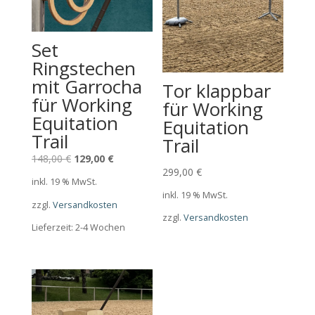
Set
Ringstechen
mit Garrocha
Tor klappbar
für Working
für Working
Equitation
Equitation
Trail
Trail
Ursprünglicher
Aktueller
148,00
€
129,00
€
299,00
€
Preis
Preis
inkl. 19 % MwSt.
war:
ist:
inkl. 19 % MwSt.
zzgl.
Versandkosten
148,00 €
129,00 €.
zzgl.
Versandkosten
Lieferzeit:
2-4 Wochen