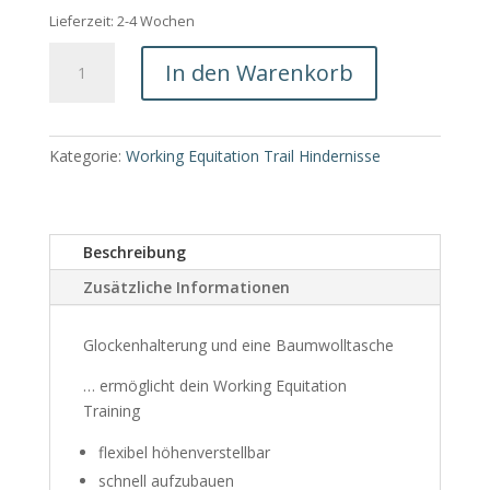
Lieferzeit:
2-4 Wochen
Glockengasse
In den Warenkorb
für
Working
Equitation
Trail
Kategorie:
Working Equitation Trail Hindernisse
Menge
Beschreibung
Zusätzliche Informationen
Glockenhalterung und eine Baumwolltasche
… ermöglicht dein Working Equitation
Training
flexibel höhenverstellbar
schnell aufzubauen