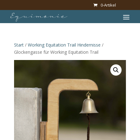
0-Artikel
Start
/
Working Equitation Trail Hindernisse
/
Glockengasse für Working Equitation Trail