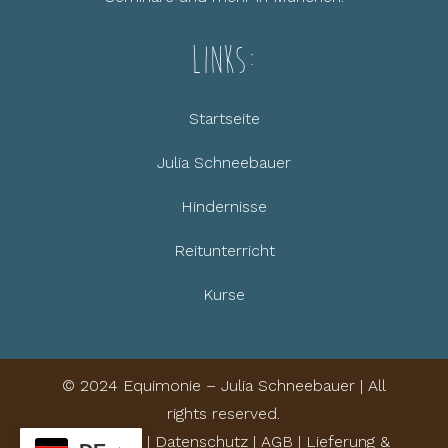
Links:
Startseite
Julia Schneebauer
Hindernisse
Reitunterricht
Kurse
© 2024 Equimonie – Julia Schneebauer | All
rights reserved.
Impressum
|
Datenschutz
|
AGB
|
Lieferung &